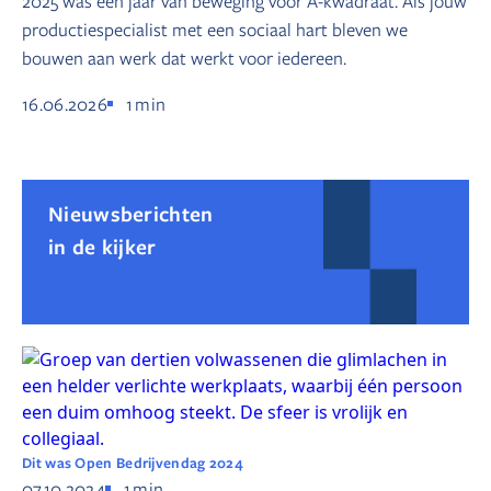
2025 was een jaar van beweging voor A-kwadraat. Als jouw
productiespecialist met een sociaal hart bleven we
bouwen aan werk dat werkt voor iedereen.
16.06.2026
1
min
Nieuwsberichten
in de kijker
Dit was Open Bedrijvendag 2024
07.10.2024
1
min