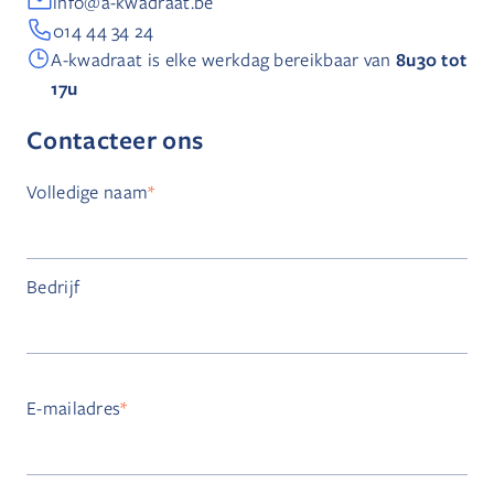
info@a-kwadraat.be
014 44 34 24
8u30 tot
A-kwadraat is elke werkdag bereikbaar van
17u
Contacteer ons
Volledige naam
*
Bedrijf
E-mailadres
*