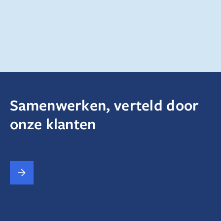
Samen ondernemen we sociaal duurzaam. Je krijgt
gemotiveerde teams en een instroomkanaal van
talent dat kan doorgroeien. Dat versterkt je
reputatie én maakt echte maatschappelijke impact.
Samenwerken, verteld door
onze klanten