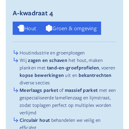
A-kwadraat 4
Hout
Groen & omgeving
Houtindustrie en groenploegen
zagen en schaven
Wij
het hout, maken
tand-en-groefprofielen
planken met
, voeren
kopse bewerkingen
bekantrechten
uit en
diverse secties
Meerlaags parket
massief parket
of
met een
gespecialiseerde lamellenzaag en lijmstraat,
zodat toplagen perfect op multiplex worden
verlijmd
Circulair hout
behandelen we veilig en
efficiënt