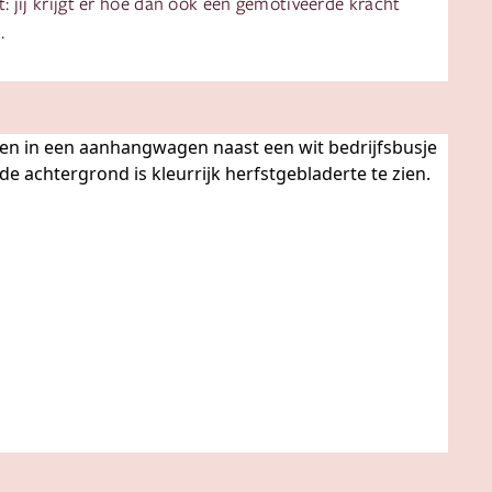
t: jij krijgt er hoe dan ook een gemotiveerde kracht
.