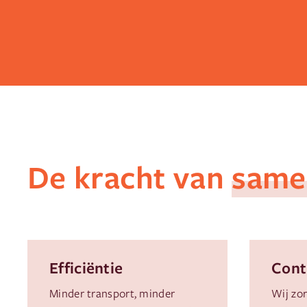
De kracht van
same
Efficiëntie
Cont
Minder transport, minder
Wij zo