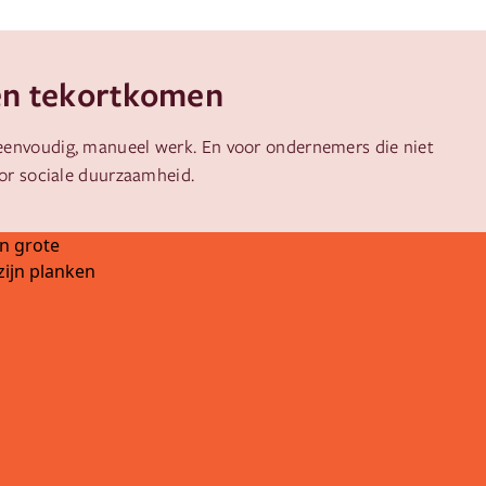
en tekortkomen
eenvoudig, manueel werk. En voor ondernemers die niet
oor sociale duurzaamheid.
Locatieteams
Een gemotiveerde ploeg van A-kwadra