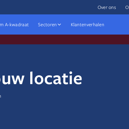
Over ons
O
m A-kwadraat
Sectoren
Klantenverhalen
uw locatie
n