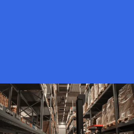
technische dienst ontwikkelt waar nodig slimme
hulpmiddelen op maat.
plaats
In ons magazijn op A-kwadraat 1 hebben we
voor 2.265 paletten
. Daarvan bewaren we er 593 in een
speciaal geconditioneerde ruimte
, waar we met zorg
temperatuur (15–18°C)
luchtvochtigheid
de
en de
(<65%)
op peil houden. Zo garanderen we dat alles
onder de beste omstandigheden wordt bewaard.