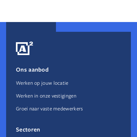
Ik durf het.
Ik help jou.
Wij waarderen elkaar.
Ons aanbod
Wij lossen het op.
Werken op jouw locatie
Werken in onze vestigingen
Groei naar vaste medewerkers
Sectoren