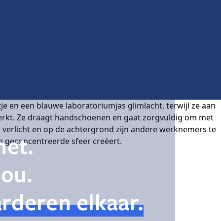
het.
jou.
rderen elkaar.