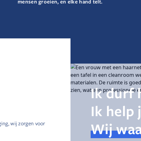
mensen groeien, en elke hand telt.
Ik durf 
Ik help 
Wij waa
ing, wij zorgen voor