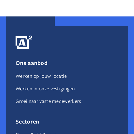
Ik durf het.
Ik help jou.
Wij waarderen elkaar.
Ons aanbod
Wij lossen het op.
Werken op jouw locatie
Werken in onze vestigingen
Groei naar vaste medewerkers
Sectoren