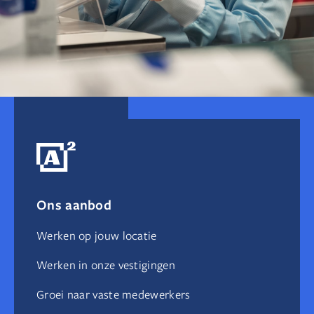
Ik durf het.
Ik help jou.
Wij waarderen elkaar.
Ons aanbod
Wij lossen het op.
Werken op jouw locatie
Werken in onze vestigingen
Groei naar vaste medewerkers